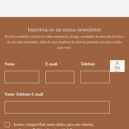
Inscreva-se na nossa newsletter
Receba conteúdos exclusivos sobre arquitetura, design, novidades do mercado de luxo e
do mercado imobiliário, além de uma curadoria de imóveis pensada com todo carinho
para você.
A
Nome
*
E-mail
*
Telefone
SS
IN
A
R
Nome Telefone E-mail
*
Aceito compartilhar meus dados para uso interno,