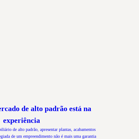
rcado de alto padrão está na
experiência
iário de alto padrão, apresentar plantas, acabamentos
ilegiada de um empreendimento não é mais uma garantia