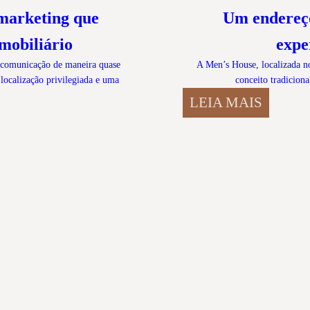
 marketing que
Um endereço
imobiliário
expe
a comunicação de maneira quase
A Men’s House, localizada n
localização privilegiada e uma
conceito tradicio
LEIA MAIS