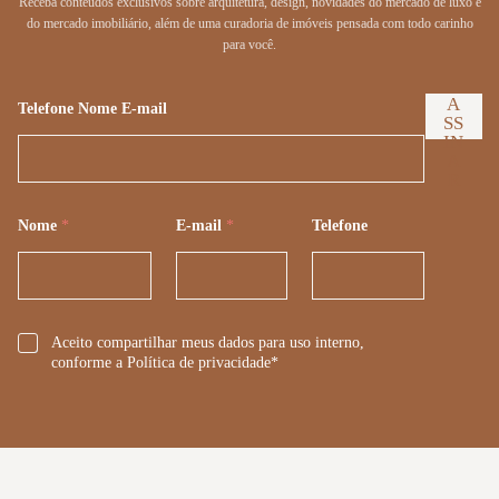
Receba conteúdos exclusivos sobre arquitetura, design, novidades do mercado de luxo e
do mercado imobiliário, além de uma curadoria de imóveis pensada com todo carinho
para você.
A
Telefone Nome E-mail
SS
IN
A
R
Nome
*
E-mail
*
Telefone
*
Aceito compartilhar meus dados para uso interno,
conforme a Política de privacidade*