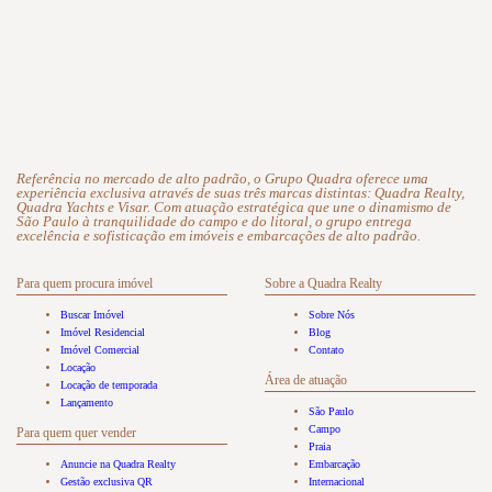
Referência no mercado de alto padrão, o Grupo Quadra oferece uma
experiência exclusiva através de suas três marcas distintas: Quadra Realty,
Quadra Yachts e Visar. Com atuação estratégica que une o dinamismo de
São Paulo à tranquilidade do campo e do litoral, o grupo entrega
excelência e sofisticação em imóveis e embarcações de alto padrão.
Para quem procura imóvel
Sobre a Quadra Realty
Buscar Imóvel
Sobre Nós
Imóvel Residencial
Blog
Imóvel Comercial
Contato
Locação
Área de atuação
Locação de temporada
Lançamento
São Paulo
Campo
Para quem quer vender
Praia
Anuncie na Quadra Realty
Embarcação
Gestão exclusiva QR
Internacional