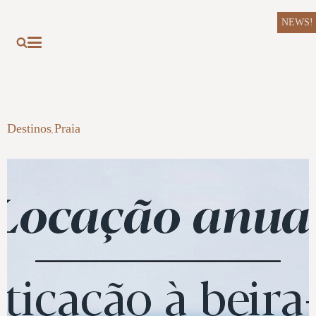
NEWS!
Destinos
Praia
,