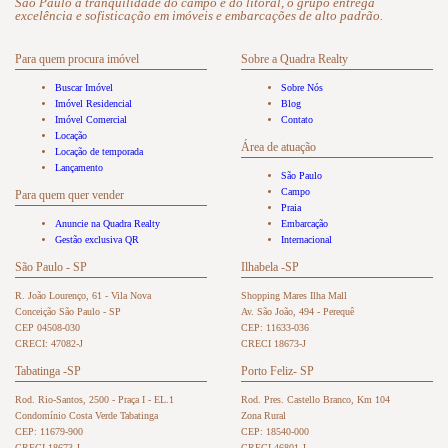
São Paulo à tranquilidade do campo e do litoral, o grupo entrega
excelência e sofisticação em imóveis e embarcações de alto padrão.
Para quem procura imóvel
Sobre a Quadra Realty
Buscar Imóvel
Sobre Nós
Imóvel Residencial
Blog
Imóvel Comercial
Contato
Locação
Área de atuação
Locação de temporada
Lançamento
São Paulo
Campo
Para quem quer vender
Praia
Anuncie na Quadra Realty
Embarcação
Gestão exclusiva QR
Internacional
São Paulo - SP
Ilhabela -SP
R. João Lourenço, 61 - Vila Nova
Shopping Mares Ilha Mall
Conceição São Paulo - SP
Av. São João, 494 - Perequê
CEP 04508-030
CEP: 11633-036
CRECI: 47082-J
CRECI 18673-J
Tabatinga -SP
Porto Feliz- SP
Rod. Rio-Santos, 2500 - Praça I - EL.1
Rod. Pres. Castello Branco, Km 104
Condomínio Costa Verde Tabatinga
Zona Rural
CEP: 11679-900
CEP: 18540-000
CRECI 18673-J
CRECI 46801-J