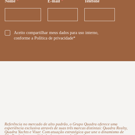
Nome
*
E-mail
*
Telefone
*
Aceito compartilhar meus dados para uso interno,
conforme a Política de privacidade*
Referência no mercado de alto padrão, o Grupo Quadra oferece uma
experiência exclusiva através de suas três marcas distintas: Quadra Realty,
Quadra Yachts e Visar. Com atuação estratégica que une o dinamismo de