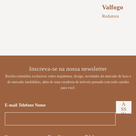
Valfogo
Redatora
Inscreva-se na nossa newsletter
Receba conteúdos exclusivos sobre arquitetura, design, novidades do mercado de luxo e
do mercado imobiliário, além de uma curadoria de imóveis pensada com todo carinho
para você.
A
E-mail Telefone Nome
SS
IN
A
R