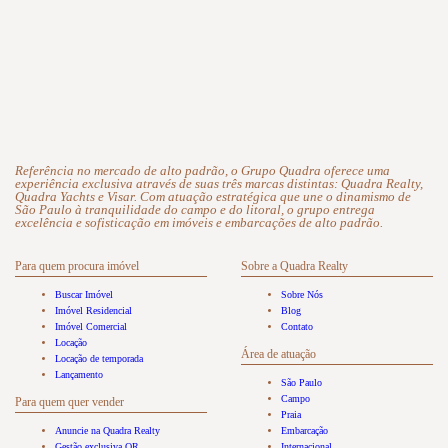
Referência no mercado de alto padrão, o Grupo Quadra oferece uma
experiência exclusiva através de suas três marcas distintas: Quadra Realty,
Quadra Yachts e Visar. Com atuação estratégica que une o dinamismo de
São Paulo à tranquilidade do campo e do litoral, o grupo entrega
excelência e sofisticação em imóveis e embarcações de alto padrão.
Para quem procura imóvel
Sobre a Quadra Realty
Buscar Imóvel
Sobre Nós
Imóvel Residencial
Blog
Imóvel Comercial
Contato
Locação
Área de atuação
Locação de temporada
Lançamento
São Paulo
Campo
Para quem quer vender
Praia
Anuncie na Quadra Realty
Embarcação
Gestão exclusiva QR
Internacional