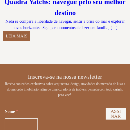
Quadra Yatchs: navegue pelo seu melhor
destino
Nada se compara à liberdade de navegar, sentir a brisa do mar e explorar
novos horizontes. Seja para momentos de lazer em família, […]
LEIA MAIS
Inscreva-se na nossa newsletter
Receba conteúdos exclusivos sobre arquitetura, design, novidades do mercado de luxo e
do mercado imobiliário, além de uma curadoria de imóveis pensada com todo carinho
para você.
ASSI
Nome
*
NAR