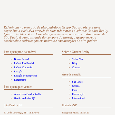
Referência no mercado de alto padrão, o Grupo Quadra oferece uma
experiência exclusiva através de suas três marcas distintas: Quadra Realty,
Quadra Yachts e Visar. Com atuação estratégica que une o dinamismo de
São Paulo à tranquilidade do campo e do litoral, o grupo entrega
excelência e sofisticação em imóveis e embarcações de alto padrão.
Para quem procura imóvel
Sobre a Quadra Realty
Buscar Imóvel
Sobre Nós
Imóvel Residencial
Blog
Imóvel Comercial
Contato
Locação
Área de atuação
Locação de temporada
Lançamento
São Paulo
Campo
Para quem quer vender
Praia
Anuncie na Quadra Realty
Embarcação
Gestão exclusiva QR
Internacional
São Paulo - SP
Ilhabela -SP
R. João Lourenço, 61 - Vila Nova
Shopping Mares Ilha Mall