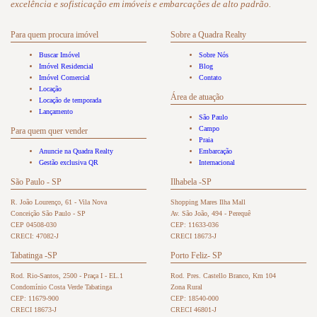
excelência e sofisticação em imóveis e embarcações de alto padrão.
Para quem procura imóvel
Sobre a Quadra Realty
Buscar Imóvel
Sobre Nós
Imóvel Residencial
Blog
Imóvel Comercial
Contato
Locação
Área de atuação
Locação de temporada
Lançamento
São Paulo
Campo
Para quem quer vender
Praia
Anuncie na Quadra Realty
Embarcação
Gestão exclusiva QR
Internacional
São Paulo - SP
Ilhabela -SP
R. João Lourenço, 61 - Vila Nova
Shopping Mares Ilha Mall
Conceição São Paulo - SP
Av. São João, 494 - Perequê
CEP 04508-030
CEP: 11633-036
CRECI: 47082-J
CRECI 18673-J
Tabatinga -SP
Porto Feliz- SP
Rod. Rio-Santos, 2500 - Praça I - EL.1
Rod. Pres. Castello Branco, Km 104
Condomínio Costa Verde Tabatinga
Zona Rural
CEP: 11679-900
CEP: 18540-000
CRECI 18673-J
CRECI 46801-J