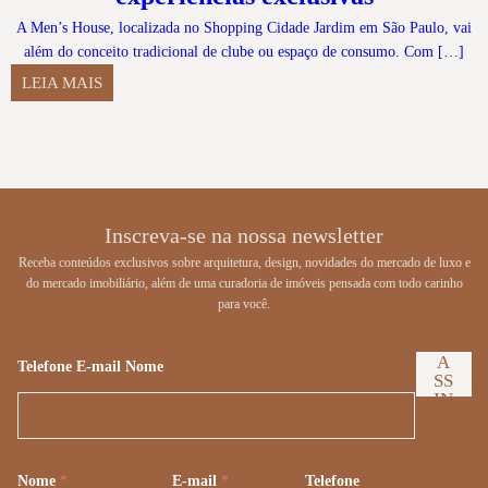
A Men’s House, localizada no Shopping Cidade Jardim em São Paulo, vai
além do conceito tradicional de clube ou espaço de consumo. Com […]
LEIA MAIS
Inscreva-se na nossa newsletter
Receba conteúdos exclusivos sobre arquitetura, design, novidades do mercado de luxo e
do mercado imobiliário, além de uma curadoria de imóveis pensada com todo carinho
para você.
A
Telefone E-mail Nome
SS
IN
A
R
Nome
*
E-mail
*
Telefone