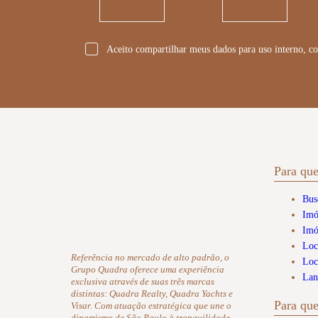
*
Aceito compartilhar meus dados para uso interno, co
Para qu
Bus
Imó
Imó
Loc
Referência no mercado de alto padrão, o
Loc
Grupo Quadra oferece uma experiência
Lan
exclusiva através de suas três marcas
distintas: Quadra Realty, Quadra Yachts e
Para qu
Visar. Com atuação estratégica que une o
dinamismo de São Paulo à tranquilidade