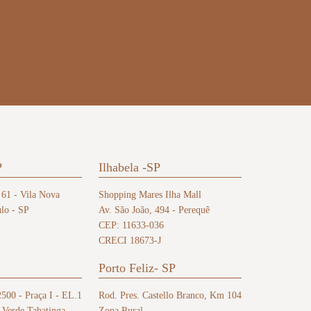
P
Ilhabela -SP
 61 - Vila Nova
Shopping Mares Ilha Mall
lo - SP
Av. São João, 494 - Perequê
CEP: 11633-036
CRECI 18673-J
Porto Feliz- SP
2500 - Praça I - EL.1
Rod. Pres. Castello Branco, Km 104
 Verde Tabatinga
Zona Rural