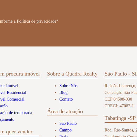
nforme a Política de privacidade*
em procura imóvel
Sobre a Quadra Realty
São Paulo - S
car Imóvel
Sobre Nós
R. João Lourenço,
vel Residencial
Blog
Conceição São Pau
vel Comercial
Contato
CEP 04508-030
ação
CRECI: 47082-J
Área de atuação
ação de temporada
Tabatinga -SP
çamento
São Paulo
Campo
Rod. Rio-Santos, 
em quer vender
Praia
Condomínio Costa