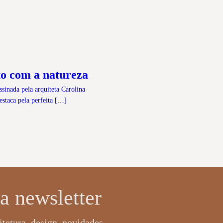
to com a natureza
ssinada pela arquiteta Carolina
estaca pela perfeita […]
a newsletter
tetura, design, novidades