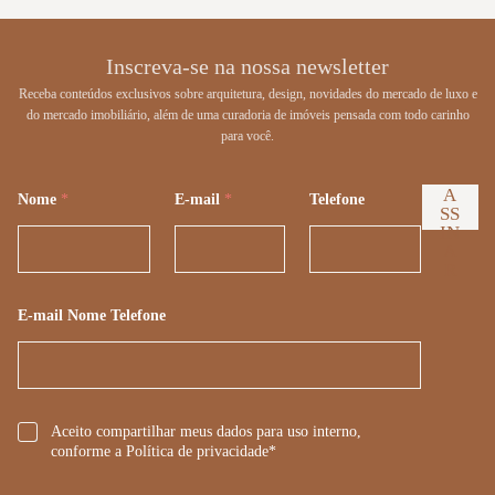
Inscreva-se na nossa newsletter
Receba conteúdos exclusivos sobre arquitetura, design, novidades do mercado de luxo e
do mercado imobiliário, além de uma curadoria de imóveis pensada com todo carinho
para você.
A
Nome
*
E-mail
*
Telefone
SS
IN
A
R
E-mail Nome Telefone
*
Aceito compartilhar meus dados para uso interno,
conforme a Política de privacidade*