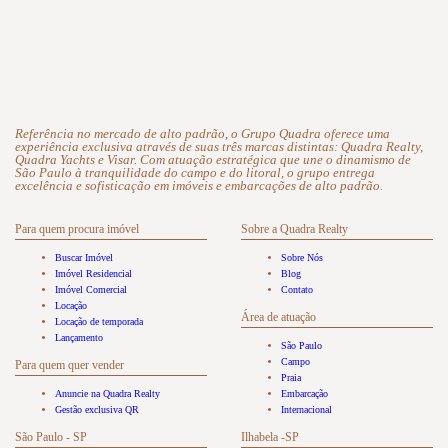
Referência no mercado de alto padrão, o Grupo Quadra oferece uma
experiência exclusiva através de suas três marcas distintas: Quadra Realty,
Quadra Yachts e Visar. Com atuação estratégica que une o dinamismo de
São Paulo à tranquilidade do campo e do litoral, o grupo entrega
excelência e sofisticação em imóveis e embarcações de alto padrão.
Para quem procura imóvel
Sobre a Quadra Realty
Buscar Imóvel
Sobre Nós
Imóvel Residencial
Blog
Imóvel Comercial
Contato
Locação
Área de atuação
Locação de temporada
Lançamento
São Paulo
Campo
Para quem quer vender
Praia
Anuncie na Quadra Realty
Embarcação
Gestão exclusiva QR
Internacional
São Paulo - SP
Ilhabela -SP