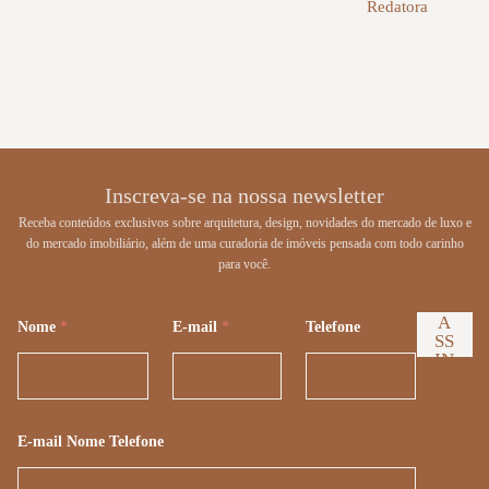
Redatora
Inscreva-se na nossa newsletter
Receba conteúdos exclusivos sobre arquitetura, design, novidades do mercado de luxo e
do mercado imobiliário, além de uma curadoria de imóveis pensada com todo carinho
para você.
A
Nome
*
E-mail
*
Telefone
SS
IN
A
R
E-mail Nome Telefone