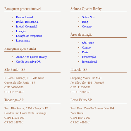
Para quem procura imóvel
Sobre a Quadra Realty
Buscar Imóvel
Sobre Nós
Imóvel Residencial
Blog
Imóvel Comercial
Contato
Locação
Área de atuação
Locação de temporada
Lançamento
São Paulo
Campo
Para quem quer vender
Praia
Anuncie na Quadra Realty
Embarcação
Gestão exclusiva QR
Internacional
São Paulo - SP
Ilhabela -SP
R. João Lourenço, 61 - Vila Nova
Shopping Mares Ilha Mall
Conceição São Paulo - SP
Av. São João, 494 - Perequê
CEP 04508-030
CEP: 11633-036
CRECI: 47082-J
CRECI 18673-J
Tabatinga -SP
Porto Feliz- SP
Rod. Rio-Santos, 2500 - Praça I - EL.1
Rod. Pres. Castello Branco, Km 104
Condomínio Costa Verde Tabatinga
Zona Rural
CEP: 11679-900
CEP: 18540-000
CRECI 18673-J
CRECI 46801-J