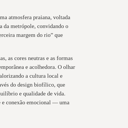
uma atmosfera praiana, voltada
da da metrópole, convidando o
erceira margem do rio” que
s, as cores neutras e as formas
temporânea e acolhedora. O olhar
lorizando a cultura local e
avés do design biofílico, que
uilíbrio e qualidade de vida.
de e conexão emocional — uma