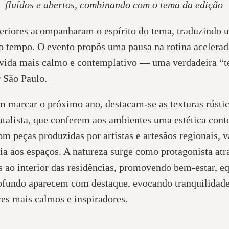
fluídos e abertos, combinando com o tema da edição
teriores acompanharam o espírito do tema, traduzindo 
 o tempo. O evento propôs uma pausa na rotina acelera
e vida mais calmo e contemplativo — uma verdadeira “t
 São Paulo.
 marcar o próximo ano, destacam-se as texturas rústica
rutalista, que conferem aos ambientes uma estética con
m peças produzidas por artistas e artesãos regionais, va
ria aos espaços. A natureza surge como protagonista atr
s ao interior das residências, promovendo bem-estar, eq
rofundo aparecem com destaque, evocando tranquilida
res mais calmos e inspiradores.