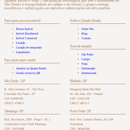
Quadra Yachts e Visar. Com atuação estratégica que une o dinamismo de
São Paulo à tranquilidade do campo e do litoral, o grupo entrega
excelência e sofisticação em imóveis e embarcações de alto padrão.
Para quem procura imóvel
Sobre a Quadra Realty
Buscar Imóvel
Sobre Nós
Imóvel Residencial
Blog
Imóvel Comercial
Contato
Locação
Área de atuação
Locação de temporada
Lançamento
São Paulo
Campo
Para quem quer vender
Praia
Anuncie na Quadra Realty
Embarcação
Gestão exclusiva QR
Internacional
São Paulo - SP
Ilhabela -SP
R. João Lourenço, 61 - Vila Nova
Shopping Mares Ilha Mall
Conceição São Paulo - SP
Av. São João, 494 - Perequê
CEP 04508-030
CEP: 11633-036
CRECI: 47082-J
CRECI 18673-J
Tabatinga -SP
Porto Feliz- SP
Rod. Rio-Santos, 2500 - Praça I - EL.1
Rod. Pres. Castello Branco, Km 104
Condomínio Costa Verde Tabatinga
Zona Rural
CEP: 11679-900
CEP: 18540-000