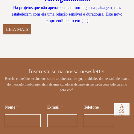
Há projetos que não apenas ocupam um lugar na paisagem, mas
estabelecem com ela uma relação sensível e duradoura. Este novo
empreendimento em […]
LEIA MAIS
Inscreva-se na nossa newsletter
Receba conteúdos exclusivos sobre arquitetura, design, novidades do mercado de luxo e
do mercado imobiliário, além de uma curadoria de imóveis pensada com todo carinho
para você.
A
Nome
*
E-mail
*
Telefone
SS
IN
A
R