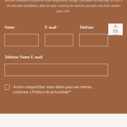
Receba conteúdos exclusivos sobre arquitetura, design, novidades do mercado de luxo e
do mercado imobiliário, além de uma curadoria de imóveis pensada com todo carinho
para você.
A
Nome
*
E-mail
*
Telefone
SS
IN
A
R
Telefone Nome E-mail
*
Aceito compartilhar meus dados para uso interno,
conforme a Política de privacidade*