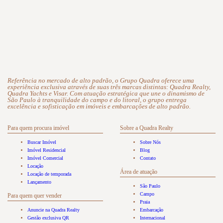
Referência no mercado de alto padrão, o Grupo Quadra oferece uma
experiência exclusiva através de suas três marcas distintas: Quadra Realty,
Quadra Yachts e Visar. Com atuação estratégica que une o dinamismo de
São Paulo à tranquilidade do campo e do litoral, o grupo entrega
excelência e sofisticação em imóveis e embarcações de alto padrão.
Para quem procura imóvel
Sobre a Quadra Realty
Buscar Imóvel
Sobre Nós
Imóvel Residencial
Blog
Imóvel Comercial
Contato
Locação
Área de atuação
Locação de temporada
Lançamento
São Paulo
Campo
Para quem quer vender
Praia
Anuncie na Quadra Realty
Embarcação
Gestão exclusiva QR
Internacional